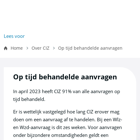
Vo
Wl
Wa
Ee
Na
He
Ha
W
z
e
Lees voor
d
Kruimelpad
Home
Over CIZ
Op tijd behandelde aanvragen
Vo
Re
Ee
Na
Ni
Ha
D
ki
Op tijd behandelde aanvragen
Z
In april 2023 heeft CIZ 91% van alle aanvragen op
tijd behandeld.
In
Zo
Ke
In
Er is wettelijk vastgelegd hoe lang CIZ erover mag
doen om een aanvraag af te handelen. Bij een Wlz-
en Wzd-aanvraag is dit zes weken. Voor aanvragen
onder bijzondere omstandigheden geldt een