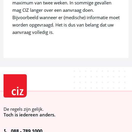
maximum van twee weken. In sommige gevallen
mag CIZ langer over een aanvraag doen.
Bijvoorbeeld wanneer er (medische) informatie moet
worden opgevraagd. Het is dus van belang dat uw
aanvraag volledig is.
Se
N
E
m
-
De regels zijn gelijk.
Toch is iedereen anders.
vr
08
-
088 - 789 1000