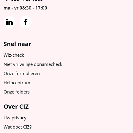
17
ma - vr 08:30 - 17:00
Snel naar
Wlz-check
Niet vrijwillige opnamecheck
Onze formulieren
Helpcentrum
Onze folders
Over CIZ
Uw privacy
Wat doet CIZ?