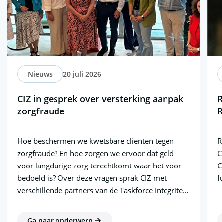
Nieuws
20 juli 2026
CIZ in gesprek over versterking aanpak
R
zorgfraude
R
Hoe beschermen we kwetsbare cliënten tegen
R
zorgfraude? En hoe zorgen we ervoor dat geld
C
voor langdurige zorg terechtkomt waar het voor
C
bedoeld is? Over deze vragen sprak CIZ met
f
verschillende partners van de Taskforce Integriteit
Zorgsector tijdens een werkbezoek van Tweede
Kamerlid Corrie van Brenk van 50PLUS.
Ga naar onderwerp