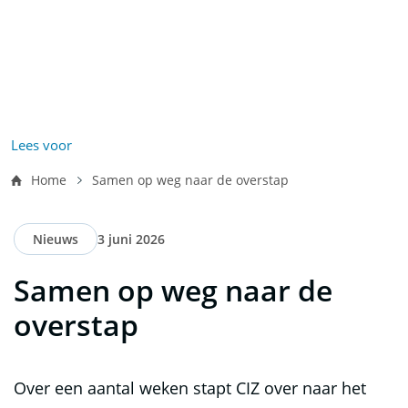
Vo
Wl
Wa
Ee
Na
He
Ha
W
z
e
d
Lees voor
Kruimelpad
Vo
Re
Ee
Na
Ni
Ha
Home
Samen op weg naar de overstap
D
ki
Nieuws
3 juni 2026
Z
Samen op weg naar de
overstap
In
Zo
Ke
In
Over een aantal weken stapt CIZ over naar het