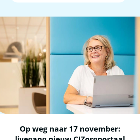
17
Op weg naar 17 november:
livegang nieuw CIZorgportaal