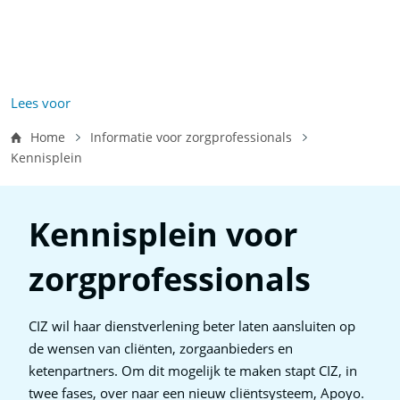
Vo
Wl
Wa
Ee
Na
He
Ha
W
z
e
Lees voor
d
Kruimelpad
Home
Informatie voor zorgprofessionals
Kennisplein
Vo
Re
Ee
Na
Ni
Ha
D
ki
Kennisplein voor
Z
zorgprofessionals
In
Zo
Ke
In
CIZ wil haar dienstverlening beter laten aansluiten op
de wensen van cliënten, zorgaanbieders en
ketenpartners. Om dit mogelijk te maken stapt CIZ, in
twee fases, over naar een nieuw cliëntsysteem, Apoyo.